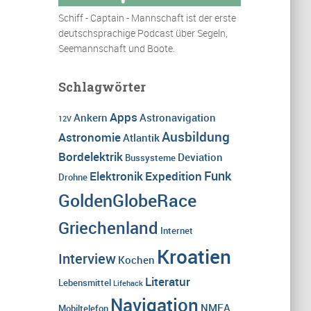
Schiff - Captain - Mannschaft ist der erste
deutschsprachige Podcast über Segeln,
Seemannschaft und Boote.
Schlagwörter
Apps
Ankern
Astronavigation
12V
Ausbildung
Astronomie
Atlantik
Bordelektrik
Deviation
Bussysteme
Funk
Elektronik
Expedition
Drohne
GoldenGlobeRace
Griechenland
Internet
Kroatien
Interview
Kochen
Literatur
Lebensmittel
Lifehack
Navigation
NMEA
Mobiltelefon