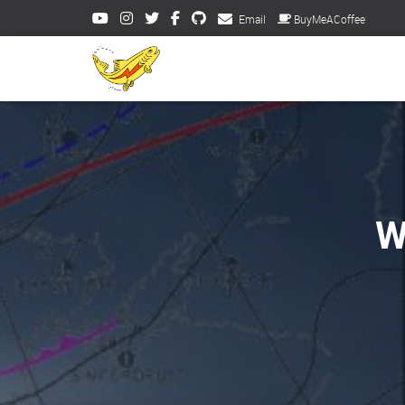
Email
BuyMeACoffee
W