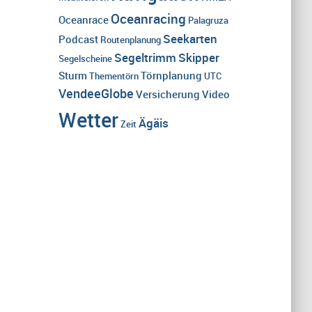
Oceanracing
Oceanrace
Palagruza
Seekarten
Podcast
Routenplanung
Segeltrimm
Skipper
Segelscheine
Sturm
Törnplanung
Thementörn
UTC
VendeeGlobe
Versicherung
Video
Wetter
Ägäis
Zeit