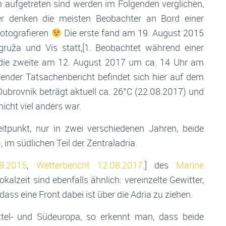
 aufgetreten sind werden im Folgenden verglichen,
er denken die meisten Beobachter an Bord einer
Fotografieren
Die erste fand am 19. August 2015
ruža und Vis statt,[1. Beobachtet während einer
 die zweite am 12. August 2017 um ca. 14 Uhr am
nnender Tatsachenbericht befindet sich hier auf dem
Dubrovnik beträgt aktuell ca. 26°C (22.08.2017) und
icht viel anders war.
tpunkt, nur in zwei verschiedenen Jahren, beide
 im südlichen Teil der Zentraladria.
08.2015
,
Wetterbericht 12.08.2017
.] des
Marine
alzeit sind ebenfalls ähnlich: vereinzelte Gewitter,
ass eine Front dabei ist über die Adria zu ziehen.
ttel- und Südeuropa, so erkennt man, dass beide