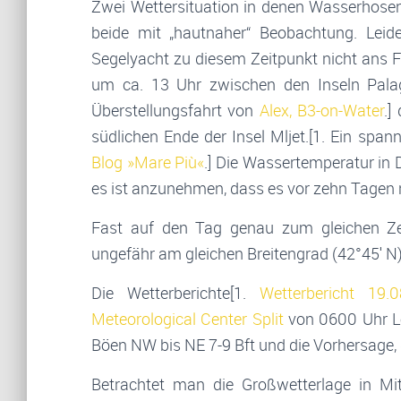
Zwei Wettersituation in denen Wasserhosen
beide mit „hautnaher“ Beobachtung. Leid
Segelyacht zu diesem Zeitpunkt nicht ans 
um ca. 13 Uhr zwischen den Inseln Palag
Überstellungsfahrt von
Alex, B3-on-Water
.]
südlichen Ende der Insel Mljet.[1. Ein spa
Blog »Mare Più«
.] Die Wassertemperatur in 
es ist anzunehmen, dass es vor zehn Tagen n
Fast auf den Tag genau zum gleichen Zei
ungefähr am gleichen Breitengrad (42°45′ N),
Die Wetterberichte[1.
Wetterbericht 19.
Meteorological Center Split
von 0600 Uhr Lok
Böen NW bis NE 7-9 Bft und die Vorhersage, d
Betrachtet man die Großwetterlage in Mi