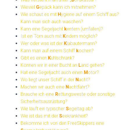
Wieviel
G
epäck kann ich mitnehmen?
Wie schaut es mit
H
ygiene auf einem Schiff aus?
Kann man sich auch waschen?
Kann eine Segeljacht
k
entern (umfallen)?
Ist ein Törn auch mit
K
indern möglich?
Wer oder was ist der
K
labautermann?
Kann man auf einem Schiff
k
ochen?
Gibt es einen
K
ühlschrank?
Können wir in einer Bucht an
L
and gehen?
Hat eine Segeljacht auch einen
M
otor?
Wo liegt unser Schiff in der
N
acht?
Machen wir auch eine
N
achtfahrt?
Brauche ich eine
R
ettungsweste oder sonstige
Sicherheitsausrüstung?
Wie läuft ein typischer
S
egeltag ab?
Wie ist das mit der
S
eekrankheit?
Bekomme ich von den FreeSkippers eine