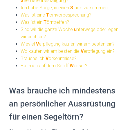
S
eemeilenbestätigung?
Ich habe Sorge, in einen
S
turm zu kommen.
Was ist eine
T
örnvorbesprechung?
Was ist ein
T
örntreffen?
Sind wir die ganze Woche
u
nterwegs oder legen
wir auch an?
Wieviel
V
erpflegung kaufen wir am besten ein?
Wo kaufen wir am besten die
V
erpflegung ein?
Brauche ich
V
orkenntnisse?
Hat man auf dem Schiff
W
asser?
Was brauche ich mindestens
an persönlicher Aussrüstung
für einen Segeltörn?