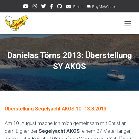
Email
BuyMeACoffee
NAVIG
Danielas Törns 2013: Überstellung
SY AKOS
Überstellung Segelyacht AKOS 10.-13.8.2013
Am 10. August mache ich mich gemeinsam mit Christian,
dem Eigner der
Segelyacht AKOS
, einem 27 Meter langen
Zweimaster Baujahr 1987 auf den Weg, um sein Schiff von