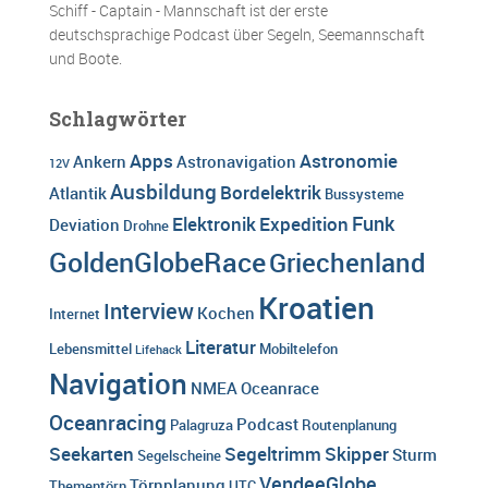
Schiff - Captain - Mannschaft ist der erste
deutschsprachige Podcast über Segeln, Seemannschaft
und Boote.
Schlagwörter
Apps
Astronomie
Ankern
Astronavigation
12V
Ausbildung
Bordelektrik
Atlantik
Bussysteme
Funk
Elektronik
Expedition
Deviation
Drohne
GoldenGlobeRace
Griechenland
Kroatien
Interview
Kochen
Internet
Literatur
Lebensmittel
Mobiltelefon
Lifehack
Navigation
NMEA
Oceanrace
Oceanracing
Podcast
Palagruza
Routenplanung
Seekarten
Segeltrimm
Skipper
Sturm
Segelscheine
VendeeGlobe
Törnplanung
Thementörn
UTC